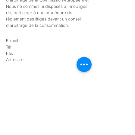
d'arbitrage de la Commission européenne.
Nous ne sommes ni disposés à, ni obligés
de, participer à une procédure de
règlement des litiges devant un conseil
d'arbitrage de la consommation.
E-mail :
Tél :
Fax :
Adresse :
Les tables fraternelles
Un service à la portée de tous qui
recrée du lien dans une société qui en
a besoin ! A recopier et diffuser
abondamment sur vos lieux de vie !
E-mail:
contact@tablesfraternelles.org
Tél:
07 56 89 97 10